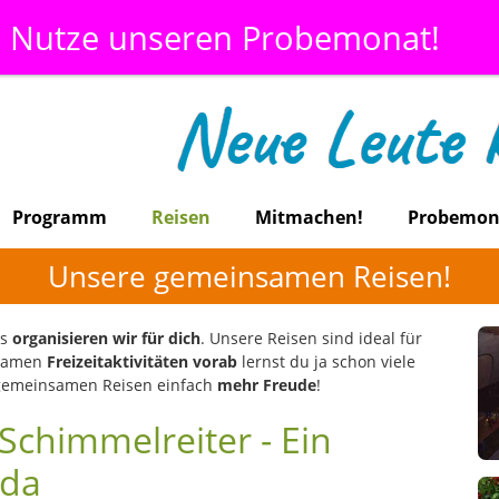
Nutze unseren Probemonat!
Programm
Reisen
Mitmachen!
Probemon
Unsere gemeinsamen Reisen!
as
organisieren wir für dich
. Unsere Reisen sind ideal für
nsamen
Freizeitaktivitäten vorab
lernst du ja schon viele
 gemeinsamen Reisen einfach
mehr Freude
!
chimmelreiter - Ein
lda