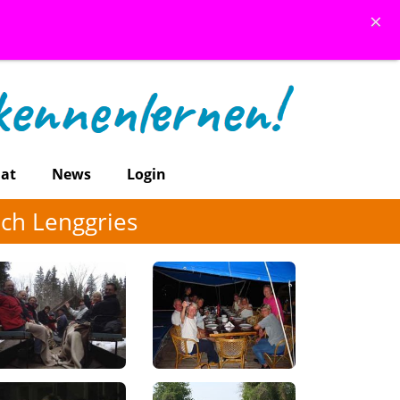
×
at
News
Login
ch Lenggries