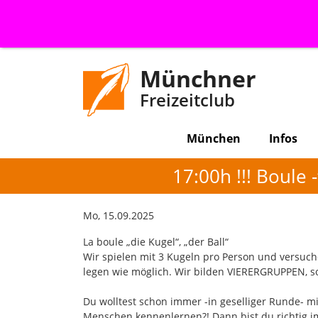
Münchner
Freizeitclub
München
Infos
17:00h !!! Boule
Mo, 15.09.2025
La boule „die Kugel“, „der Ball“
Wir spielen mit 3 Kugeln pro Person und versuc
legen wie möglich. Wir bilden VIERERGRUPPEN, so
Du wolltest schon immer -in geselliger Runde- m
Menschen kennenlernen?! Dann bist du richtig im 