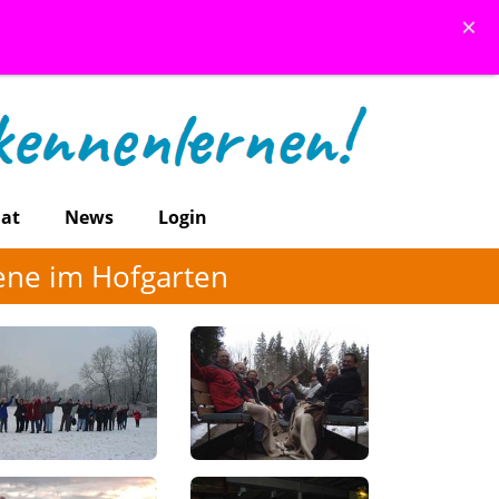
×
at
News
Login
tene im Hofgarten