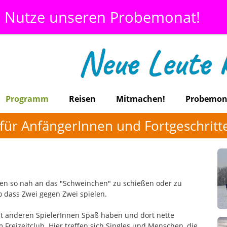
Nutze unseren Probemonat!
Programm
Reisen
Mitmachen!
Probemon
 -für AnfängerInnen und Fortgeschrit
hen so nah an das "Schweinchen" zu schießen oder zu
 dass Zwei gegen Zwei spielen.
it anderen SpielerInnen Spaß haben und dort nette
Freizeitclub. Hier treffen sich Singles und Menschen, die