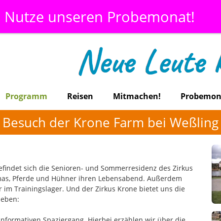
Nutze unseren Probemonat!
Programm
Reisen
Mitmachen!
Probemon
Besuch der Krone Farm bei Weßling
findet sich die Senioren- und Sommerresidenz des Zirkus
Lamas, Pferde und Hühner ihren Lebensabend. Außerdem
 im Trainingslager. Und der Zirkus Krone bietet uns die
leben:
nformativen Spaziergang. Hierbei erzählen wir über die