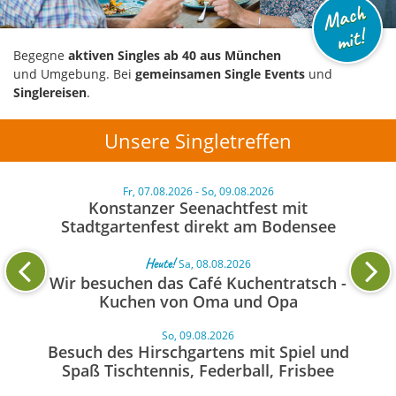
M
a
c
h
mi
t!
Begegne
aktiven Singles ab 40 aus München
und Umgebung. Bei
gemeinsamen Single Events
und
Singlereisen
.
Unsere Singletreffen
Fr, 07.08.2026 - So, 09.08.2026
Konstanzer Seenachtfest mit
Stadtgartenfest direkt am Bodensee
Heute!
Sa, 08.08.2026
Wir besuchen das Café Kuchentratsch -
Kuchen von Oma und Opa
So, 09.08.2026
Besuch des Hirschgartens mit Spiel und
Spaß Tischtennis, Federball, Frisbee