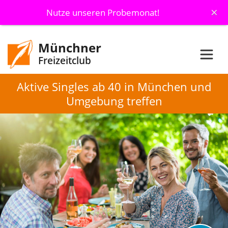
×
Nutze unseren Probemonat!
Münchner
Freizeitclub
Aktive Singles ab 40 in München und
Umgebung treffen